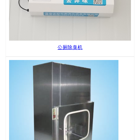
公厕除臭机